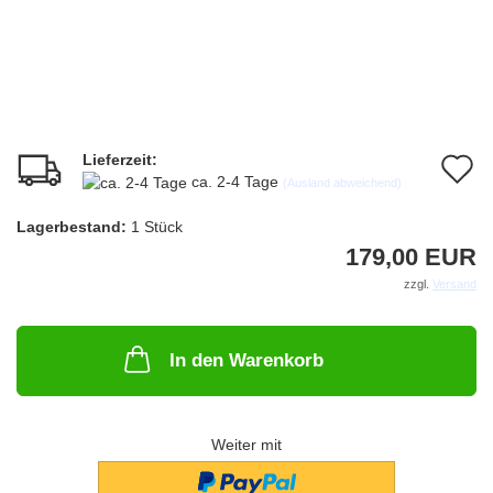
Lieferzeit:
A
ca. 2-4 Tage
(Ausland abweichend)
d
Lagerbestand:
1
Stück
M
179,00 EUR
zzgl.
Versand
In den Warenkorb
Weiter mit