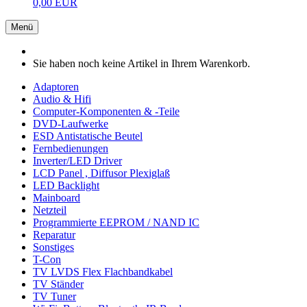
0,00 EUR
Menü
Sie haben noch keine Artikel in Ihrem Warenkorb.
Adaptoren
Audio & Hifi
Computer-Komponenten & -Teile
DVD-Laufwerke
ESD Antistatische Beutel
Fernbedienungen
Inverter/LED Driver
LCD Panel , Diffusor Plexiglaß
LED Backlight
Mainboard
Netzteil
Programmierte EEPROM / NAND IC
Reparatur
Sonstiges
T-Con
TV LVDS Flex Flachbandkabel
TV Ständer
TV Tuner