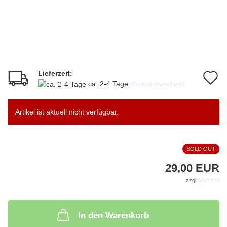
Lieferzeit:
A
ca. 2-4 Tage
(Ausland abweichend)
d
M
Artikel ist aktuell nicht verfügbar.
SOLD OUT
29,00 EUR
zzgl.
Versand
In den Warenkorb