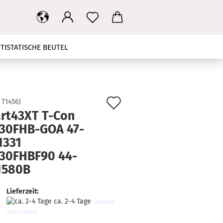
TISTATISCHE BEUTEL
T
MAINBOARD
NETZTEIL
HBANDKABEL
TV STÄNDER
Auf
:
T1456
)
rt43XT T-Con
den
KONTAKT
SUCHEN
30FHB-GOA 47-
Merkzettel
1331
30FHBF90 44-
1580B
Lieferzeit:
ca. 2-4 Tage
(Ausland
abweichend)