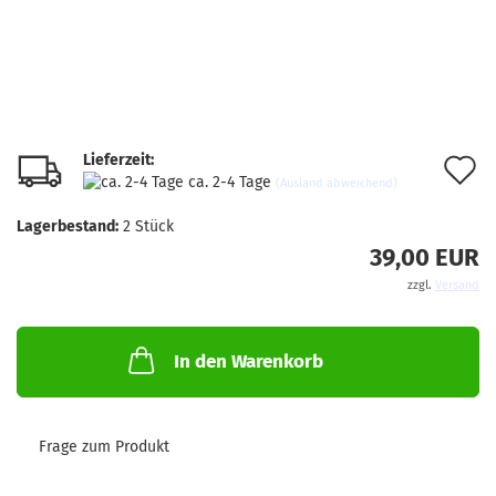
Lieferzeit:
A
ca. 2-4 Tage
(Ausland abweichend)
d
Lagerbestand:
2
Stück
M
39,00 EUR
zzgl.
Versand
In den Warenkorb
Frage zum Produkt