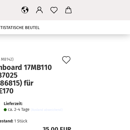
TISTATISCHE BEUTEL
T
MAINBOARD
NETZTEIL
HBANDKABEL
TV STÄNDER
Auf
:
M8142
)
nboard 17MB110
den
KONTAKT
SUCHEN
87025
Merkzettel
86815) für
E170
Lieferzeit:
ca. 2-4 Tage
(Ausland abweichend)
estand:
1
Stück
35,00 EUR