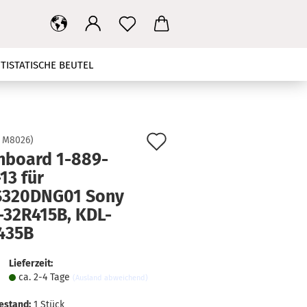
TISTATISCHE BEUTEL
T
MAINBOARD
NETZTEIL
HBANDKABEL
TV STÄNDER
Auf
:
M8026
)
nboard 1-889-
den
KONTAKT
SUCHEN
13 für
Merkzettel
S320DNG01 Sony
-32R415B, KDL-
435B
Lieferzeit:
ca. 2-4 Tage
(Ausland abweichend)
estand:
1
Stück