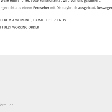
 Ware einwandfrei. Volle Funktionalität wird von uns garantiert.
chgerecht aus einem Fernseher mit Displaybruch ausgebaut. Deswegen
D FROM A WORKING , DAMAGED SCREEN TV
 IN FULLY WORKING ORDER
formular