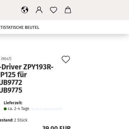
TISTATISCHE BEUTEL
T
MAINBOARD
NETZTEIL
HBANDKABEL
TV STÄNDER
Auf
:
i9047
)
-Driver ZPY193R-
den
KONTAKT
SUCHEN
P125 für
Merkzettel
UB9772
UB9775
Lieferzeit:
ca. 2-4 Tage
(Ausland abweichend)
estand:
2
Stück
39,00 EUR