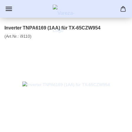
Inverter TNPA6169 (1AA) für TX-65CZW954
(Art.Nr.:
i9110
)