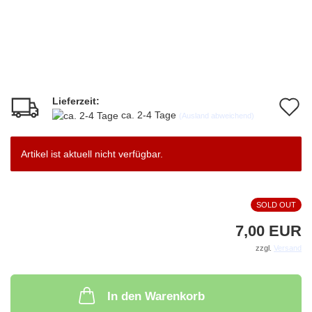
Lieferzeit:
A
ca. 2-4 Tage
(Ausland abweichend)
d
M
Artikel ist aktuell nicht verfügbar.
SOLD OUT
7,00 EUR
zzgl.
Versand
In den Warenkorb