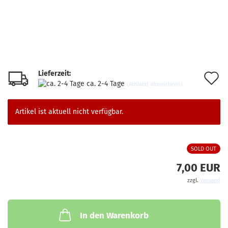
Lieferzeit:
A
ca. 2-4 Tage
(Ausland abweichend)
d
M
Artikel ist aktuell nicht verfügbar.
SOLD OUT
7,00 EUR
zzgl.
Versand
In den Warenkorb