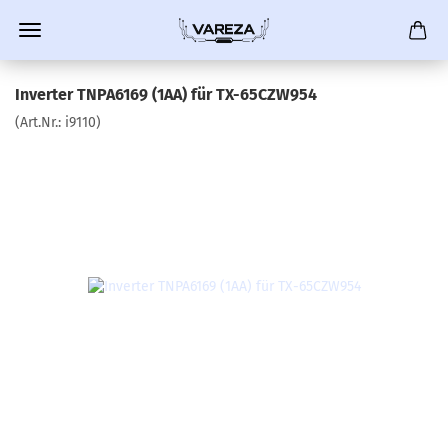
Inverter TNPA6169 (1AA) für TX-65CZW954
(Art.Nr.:
i9110
)