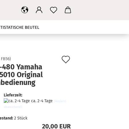
TISTATISCHE BEUTEL
T
MAINBOARD
NETZTEIL
HBANDKABEL
TV STÄNDER
Auf
:
FB56
)
-480 Yamaha
den
KONTAKT
SUCHEN
5010 Original
Merkzettel
nbedienung
Lieferzeit:
ca. 2-4 Tage
(Ausland
abweichend)
estand:
2
Stück
20,00 EUR