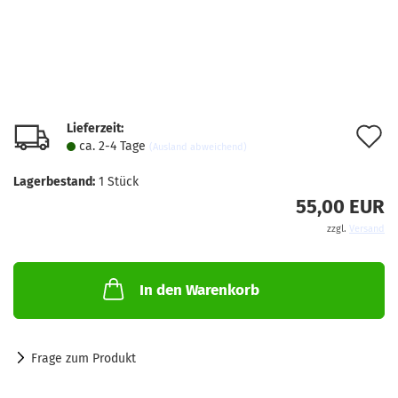
Lieferzeit:
A
ca. 2-4 Tage
(Ausland abweichend)
d
Lagerbestand:
1
Stück
M
55,00 EUR
zzgl.
Versand
In den Warenkorb
Frage zum Produkt