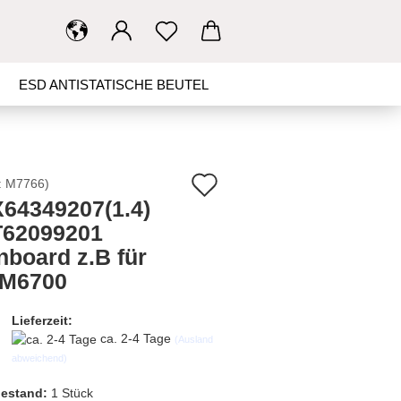
ESD ANTISTATISCHE BEUTEL
ED BACKLIGHT
MAINBOARD
N
Auf
:
M7766
)
64349207(1.4)
den
TH, IR BORDS
SCHALTER
62099201
Merkzettel
nboard z.B für
KONTAKT
SUCHEN
M6700
Lieferzeit:
ca. 2-4 Tage
(Ausland
abweichend)
estand:
1
Stück