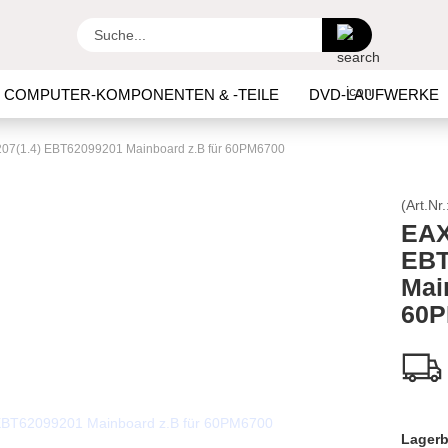
Suche...
COMPUTER-KOMPONENTEN & -TEILE
DVD-LAUFWERKE
ER/LED DRIVER
LCD PANEL , DIFFUSOR PLEXIGLASS
L
7(1.4) EBT62099201 Mainboard z.B für 60PM6700
EPROM / NAND IC
REPARATUR
SONSTIGES
T-CO
(Art.Nr.
EAX
L
TV STÄNDER
TV TUNER
WI-FI, BUTTON, BLUETOO
EBT
Mai
60P
Lagerb