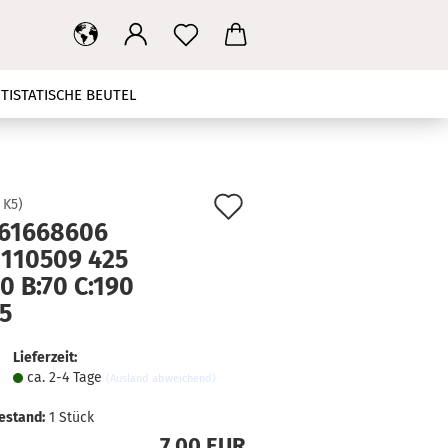
TISTATISCHE BEUTEL
T
MAINBOARD
NETZTEIL
HBANDKABEL
TV STÄNDER
Auf
:
K5
)
61668606
den
KONTAKT
SUCHEN
I110509 425
Merkzettel
0 B:70 C:190
5
Lieferzeit:
ca. 2-4 Tage
(Ausland abweichend)
estand:
1
Stück
7,00 EUR