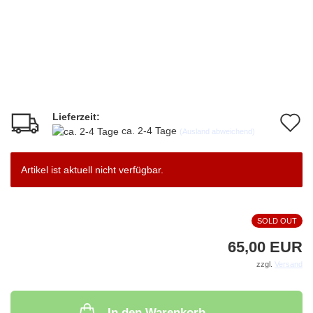
Lieferzeit:
A
ca. 2-4 Tage
(Ausland abweichend)
d
M
Artikel ist aktuell nicht verfügbar.
SOLD OUT
65,00 EUR
zzgl.
Versand
In den Warenkorb