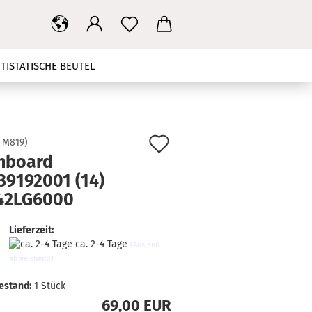
TISTATISCHE BEUTEL
T
MAINBOARD
NETZTEIL
HBANDKABEL
TV STÄNDER
Auf
:
M819
)
nboard
den
KONTAKT
SUCHEN
39192001 (14)
Merkzettel
 42LG6000
Lieferzeit:
ca. 2-4 Tage
(Ausland
abweichend)
estand:
1
Stück
69,00 EUR