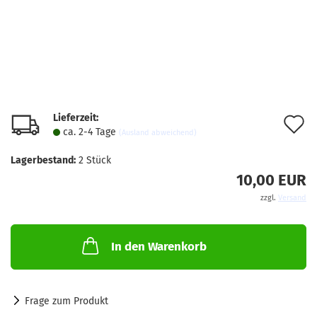
Lieferzeit:
A
ca. 2-4 Tage
(Ausland abweichend)
d
Lagerbestand:
2
Stück
M
10,00 EUR
zzgl.
Versand
In den Warenkorb
Frage zum Produkt