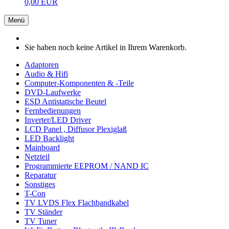
0,00 EUR
Menü
Sie haben noch keine Artikel in Ihrem Warenkorb.
Adaptoren
Audio & Hifi
Computer-Komponenten & -Teile
DVD-Laufwerke
ESD Antistatische Beutel
Fernbedienungen
Inverter/LED Driver
LCD Panel , Diffusor Plexiglaß
LED Backlight
Mainboard
Netzteil
Programmierte EEPROM / NAND IC
Reparatur
Sonstiges
T-Con
TV LVDS Flex Flachbandkabel
TV Ständer
TV Tuner