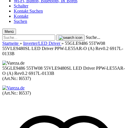
Wi-Fi, Button, Bluetooth, IR Bords
Schalter
Kontakt
Suchen
Kontakt
Suchen
Menü
Suche...
Startseite
»
Inverter/LED Driver
»
55GLE9486 55TW08
55VLE9480SL LED Driver PPW-LE55AR-O (A) Rev0.2 6917L-
0133B
55GLE9486 55TW08 55VLE9480SL LED Driver PPW-LE55AR-
O (A) Rev0.2 6917L-0133B
(Art.Nr.:
I6537
)
(Art.Nr.:
I6537
)