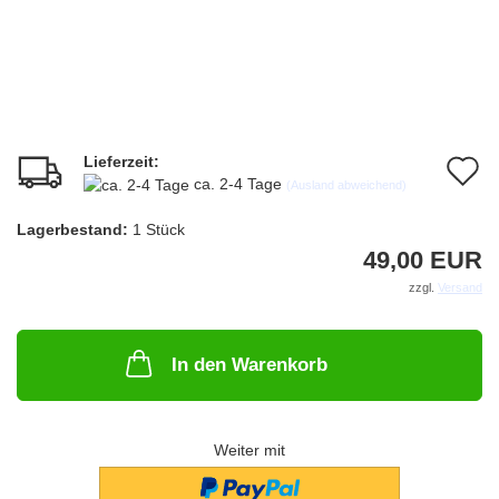
Lieferzeit:
A
ca. 2-4 Tage
(Ausland abweichend)
d
Lagerbestand:
1
Stück
M
49,00 EUR
zzgl.
Versand
In den Warenkorb
Weiter mit