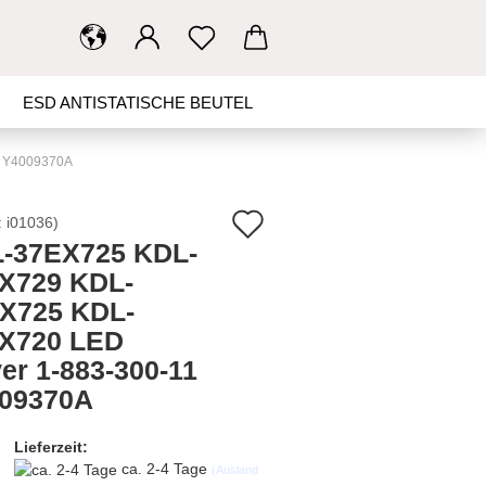
ESD ANTISTATISCHE BEUTEL
ED BACKLIGHT
MAINBOARD
1 Y4009370A
N
Auf
:
i01036
)
-37EX725 KDL-
den
TH, IR BORDS
SCHALTER
X729 KDL-
Merkzettel
X725 KDL-
KONTAKT
SUCHEN
X720 LED
ver 1-883-300-11
09370A
Lieferzeit:
ca. 2-4 Tage
(Ausland