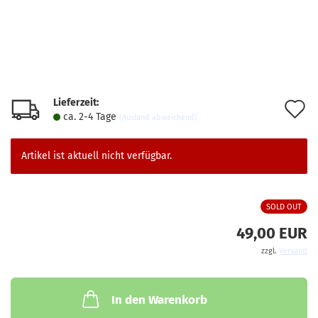
Lieferzeit:
A
ca. 2-4 Tage
(Ausland abweichend)
d
M
Artikel ist aktuell nicht verfügbar.
SOLD OUT
49,00 EUR
zzgl.
Versand
In den Warenkorb