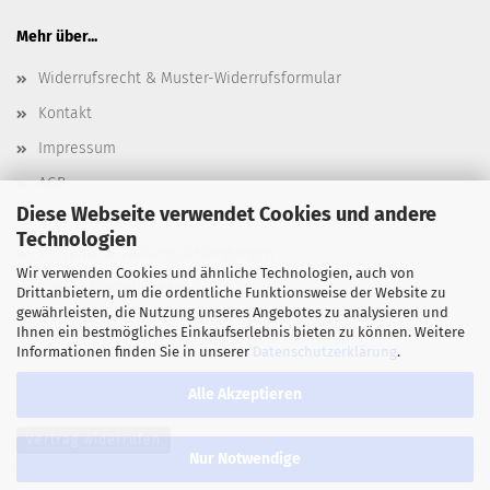
Mehr über...
Widerrufsrecht & Muster-Widerrufsformular
Kontakt
Impressum
AGB
Diese Webseite verwendet Cookies und andere
Datenschutz
Technologien
Versand- & Zahlungsbedingungen
Wir verwenden Cookies und ähnliche Technologien, auch von
Cookie Einstellungen
Drittanbietern, um die ordentliche Funktionsweise der Website zu
gewährleisten, die Nutzung unseres Angebotes zu analysieren und
Ihnen ein bestmögliches Einkaufserlebnis bieten zu können. Weitere
Informationen finden Sie in unserer
Datenschutzerklärung
.
Alle Akzeptieren
Vertrag widerrufen
Nur Notwendige