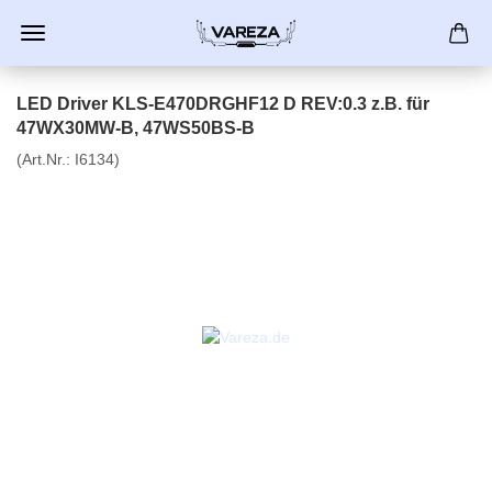
LED Driver KLS-E470DRGHF12 D REV:0.3 z.B. für
47WX30MW-B, 47WS50BS-B
(Art.Nr.:
I6134
)