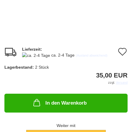
Lieferzeit:
A
ca. 2-4 Tage
(Ausland abweichend)
d
Lagerbestand:
2
Stück
M
35,00 EUR
zzgl.
Versand
In den Warenkorb
Weiter mit