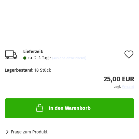
Lieferzeit:
A
ca. 2-4 Tage
(Ausland abweichend)
d
Lagerbestand:
18
Stück
M
25,00 EUR
zzgl.
Versand
In den Warenkorb
Frage zum Produkt