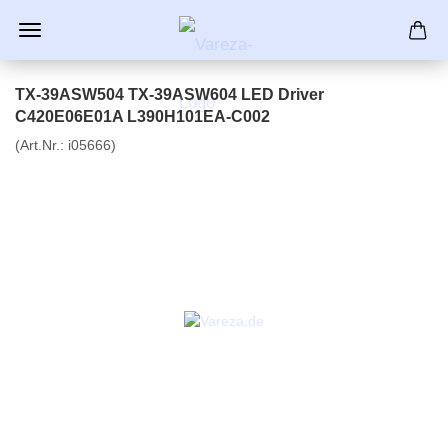
TX-39ASW504 TX-39ASW604 LED Driver
C420E06E01A L390H101EA-C002
(Art.Nr.:
i05666
)