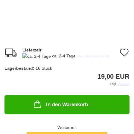
Lieferzeit:
A
ca. 2-4 Tage
(Ausland abweichend)
d
Lagerbestand:
16
Stück
M
19,00 EUR
zzgl.
Versand
In den Warenkorb
Weiter mit