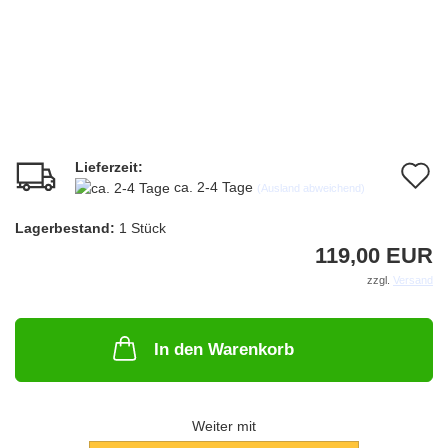
Lieferzeit:
A
ca. 2-4 Tage
(Ausland abweichend)
d
Lagerbestand:
1
Stück
M
119,00 EUR
zzgl.
Versand
In den Warenkorb
Weiter mit