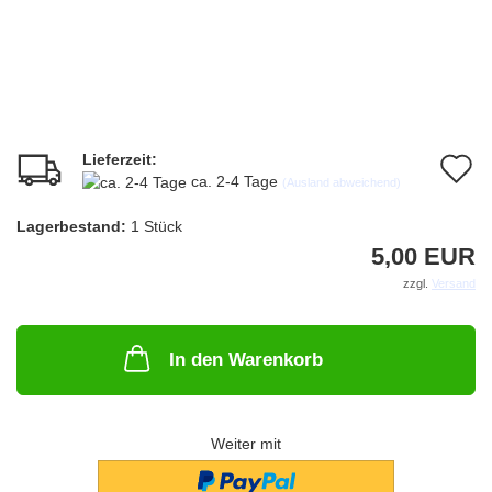
Lieferzeit:
A
ca. 2-4 Tage
(Ausland abweichend)
d
Lagerbestand:
1
Stück
M
5,00 EUR
zzgl.
Versand
In den Warenkorb
Weiter mit