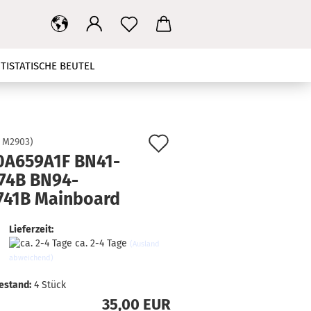
TISTATISCHE BEUTEL
T
MAINBOARD
NETZTEIL
HBANDKABEL
TV STÄNDER
Auf
:
M2903
)
0A659A1F BN41-
den
KONTAKT
SUCHEN
74B BN94-
Merkzettel
741B Mainboard
Lieferzeit:
ca. 2-4 Tage
(Ausland
abweichend)
estand:
4
Stück
35,00 EUR