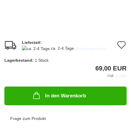
Lieferzeit:
A
ca. 2-4 Tage
(Ausland abweichend)
d
Lagerbestand:
1
Stück
M
69,00 EUR
zzgl.
Versand
In den Warenkorb
Frage zum Produkt