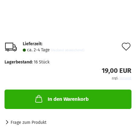
Lieferzeit:
A
ca. 2-4 Tage
(Ausland abweichend)
d
Lagerbestand:
16
Stück
M
19,00 EUR
zzgl.
Versand
In den Warenkorb
Frage zum Produkt