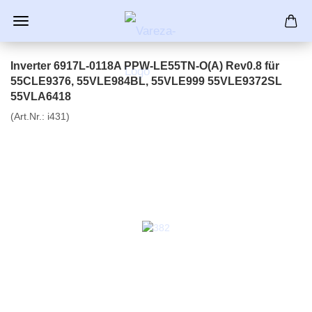
Inverter 6917L-0118A PPW-LE55TN-O(A) Rev0.8 für
55CLE9376, 55VLE984BL, 55VLE999 55VLE9372SL
55VLA6418
(Art.Nr.:
i431
)