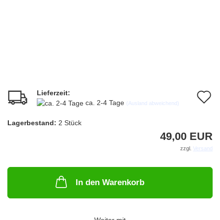
Lieferzeit:
A
ca. 2-4 Tage
(Ausland abweichend)
d
Lagerbestand:
2
Stück
M
49,00 EUR
zzgl.
Versand
In den Warenkorb