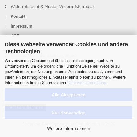
Widerrufsrecht & Muster-Widerrufsformular
Kontakt
Impressum
AGB
Diese Webseite verwendet Cookies und andere
Datenschutz
Technologien
Versand- & Zahlungsbedingungen
Wir verwenden Cookies und ähnliche Technologien, auch von
Cookie Einstellungen
Drittanbietern, um die ordentliche Funktionsweise der Website zu
gewährleisten, die Nutzung unseres Angebotes zu analysieren und
Ihnen ein bestmögliches Einkaufserlebnis bieten zu können. Weitere
Informationen finden Sie in unserer
Datenschutzerklärung
.
Alle Akzeptieren
Vertrag widerrufen
Nur Notwendige
Shopping Cart Software
by Gambio.com © 2026
Weitere Informationen