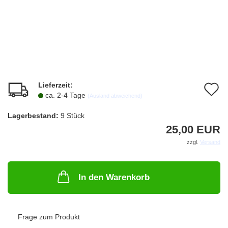
Lieferzeit:
A
ca. 2-4 Tage
(Ausland abweichend)
d
Lagerbestand:
9
Stück
M
25,00 EUR
zzgl.
Versand
In den Warenkorb
Frage zum Produkt