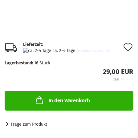
Lieferzeit:
A
ca. 2-4 Tage
(Ausland abweichend)
d
Lagerbestand:
16
Stück
M
29,00 EUR
zzgl.
Versand
In den Warenkorb
Frage zum Produkt