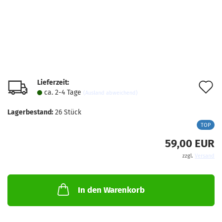
Lieferzeit:
A
ca. 2-4 Tage
(Ausland abweichend)
d
Lagerbestand:
26
Stück
M
TOP
59,00 EUR
zzgl.
Versand
In den Warenkorb