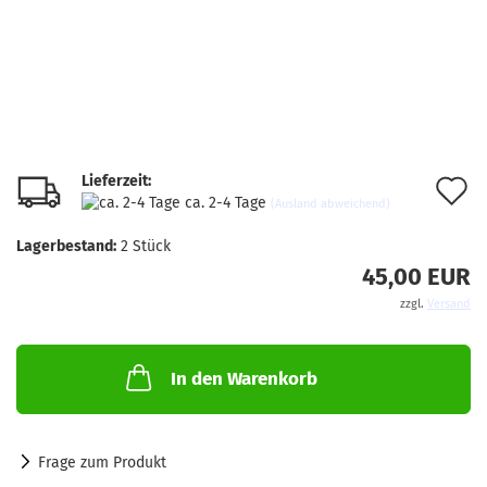
Lieferzeit:
A
ca. 2-4 Tage
(Ausland abweichend)
d
Lagerbestand:
2
Stück
M
45,00 EUR
zzgl.
Versand
In den Warenkorb
Frage zum Produkt