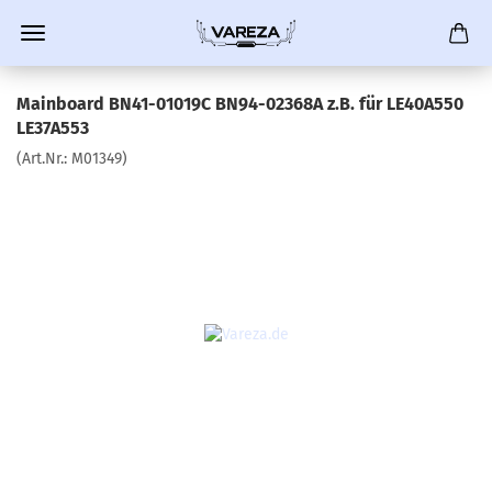
Mainboard BN41-01019C BN94-02368A z.B. für LE40A550
LE37A553
(Art.Nr.:
M01349
)