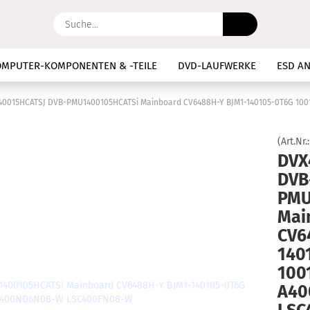
Suche...
OMPUTER-KOMPONENTEN & -TEILE
DVD-LAUFWERKE
ESD AN
ED DRIVER
LCD PANEL , DIFFUSOR PLEXIGLASS
LED BACKLIGH
0015HCATSJ DVB-PMU1400105HCATSi Mainboard CV6488H-Y BJM1-140105-0T6G 10
C
REPARATUR
SONSTIGES
T-CON
TV LVDS FLEX FLAC
(Art.Nr.
DVX
OOTH, IR BORDS
SCHALTER
DVB
PMU
Mai
CV6
140
100
A40