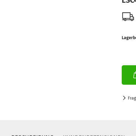
LSC
Lagerb
Fra