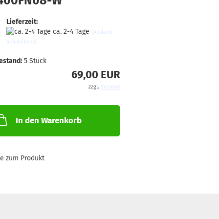
400FN08-W
Lieferzeit:
ca. 2-4 Tage
(Ausland
abweichend)
estand:
5
Stück
69,00 EUR
zzgl.
Versand
In den Warenkorb
ge zum Produkt