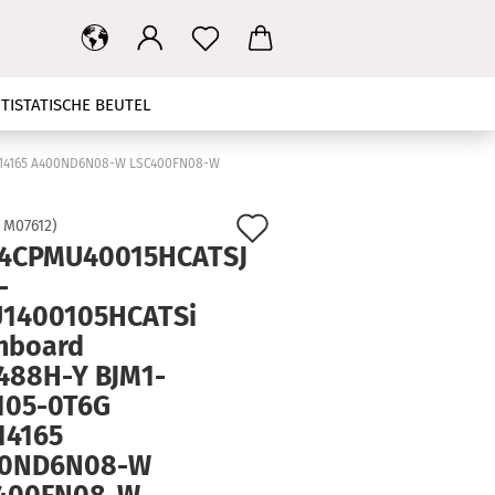
TISTATISCHE BEUTEL
T
MAINBOARD
NETZTEIL
014165 A400ND6N08-W LSC400FN08-W
HBANDKABEL
TV STÄNDER
Auf
:
M07612
)
4CPMU40015HCATSJ
den
KONTAKT
SUCHEN
-
Merkzettel
1400105HCATSi
nboard
488H-Y BJM1-
105-0T6G
14165
0ND6N08-W