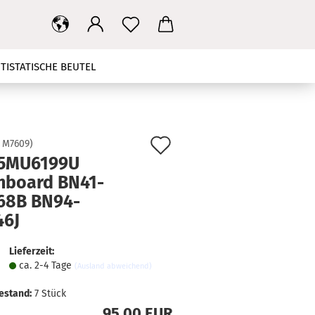
TISTATISCHE BEUTEL
T
MAINBOARD
NETZTEIL
HBANDKABEL
TV STÄNDER
Auf
:
M7609
)
5MU6199U
den
KONTAKT
SUCHEN
nboard BN41-
Merkzettel
68B BN94-
46J
Lieferzeit:
ca. 2-4 Tage
(Ausland abweichend)
estand:
7
Stück
95,00 EUR