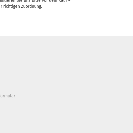
aktieren Sie uns bitte vor dem Kauf –
r richtigen Zuordnung.
formular