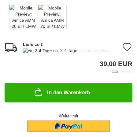
Lieferzeit:
A
ca. 2-4 Tage
(Ausland abweichend)
d
39,00 EUR
M
zzgl.
Versand
In den Warenkorb
Weiter mit