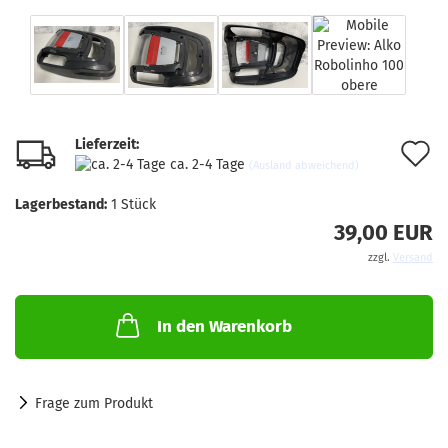
Lieferzeit:
A
ca. 2-4 Tage
(Ausland abweichend)
d
Lagerbestand:
1
Stück
M
39,00 EUR
zzgl.
Versand
In den Warenkorb
Frage zum Produkt