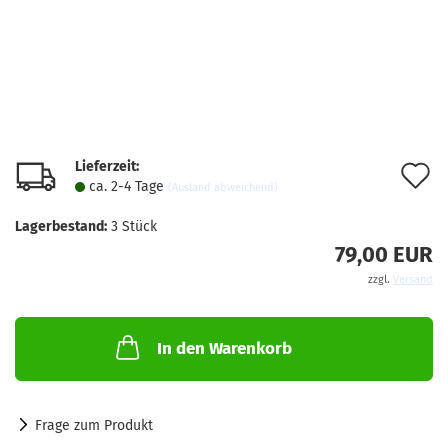
Lieferzeit:
A
ca. 2-4 Tage
(Ausland abweichend)
d
Lagerbestand:
3
Stück
M
79,00 EUR
zzgl.
Versand
In den Warenkorb
Frage zum Produkt