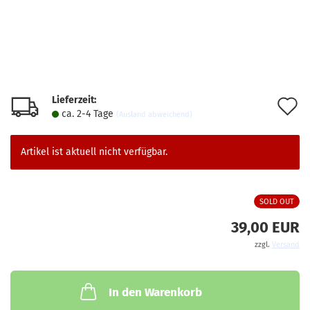
Lieferzeit:
A
ca. 2-4 Tage
(Ausland abweichend)
d
M
Artikel ist aktuell nicht verfügbar.
SOLD OUT
39,00 EUR
zzgl.
Versand
In den Warenkorb