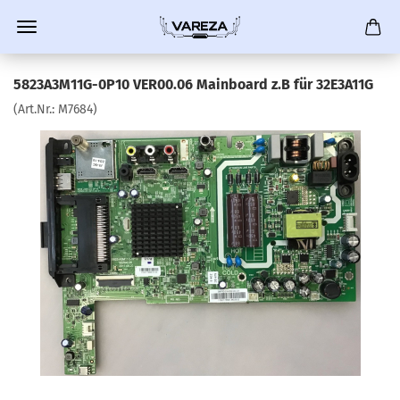
5823A3M11G-0P10 VER00.06 Mainboard z.B für 32E3A11G
(Art.Nr.:
M7684
)