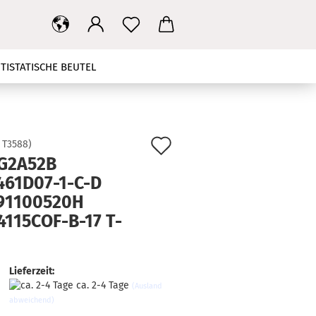
TISTATISCHE BEUTEL
T
MAINBOARD
NETZTEIL
HBANDKABEL
TV STÄNDER
Auf
:
T3588
)
G2A52B
den
KONTAKT
SUCHEN
461D07-1-C-D
Merkzettel
91100520H
4115COF-B-17 T-
Lieferzeit:
ca. 2-4 Tage
(Ausland
abweichend)