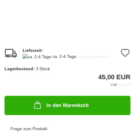
Lieferzeit:
A
ca. 2-4 Tage
(Ausland abweichend)
d
Lagerbestand:
3
Stück
M
45,00 EUR
zzgl.
Versand
In den Warenkorb
Frage zum Produkt