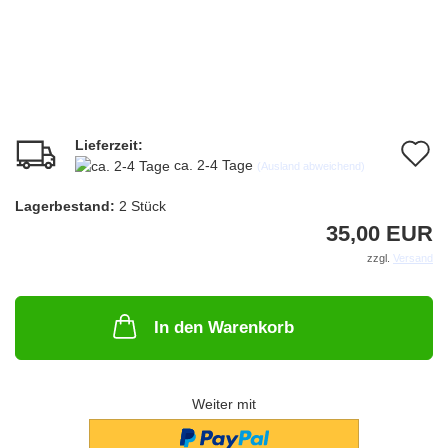
Lieferzeit:
A
ca. 2-4 Tage
(Ausland abweichend)
d
Lagerbestand:
2
Stück
M
35,00 EUR
zzgl.
Versand
In den Warenkorb
Weiter mit