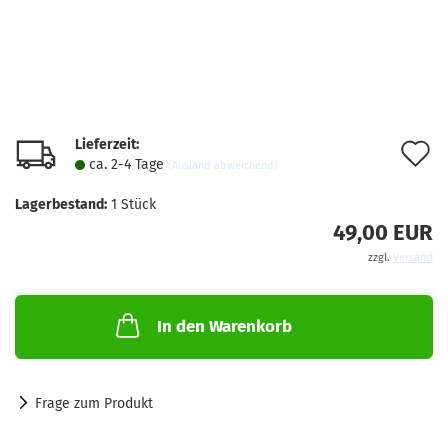
Lieferzeit:
A
ca. 2-4 Tage
(Ausland abweichend)
d
Lagerbestand:
1
Stück
M
49,00 EUR
zzgl.
Versand
In den Warenkorb
Frage zum Produkt