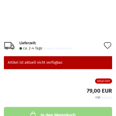
Lieferzeit:
A
ca. 2-4 Tage
(Ausland abweichend)
d
M
Artikel ist aktuell nicht verfügbar.
SOLD OUT
79,00 EUR
zzgl.
Versand
In den Warenkorb